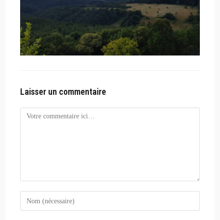
Laisser un commentaire
Comment
Enter
your