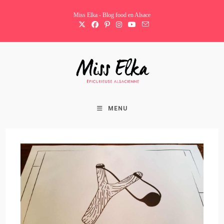
Skip
Miss Elka - Blog food en Alsace
to
content
MENU