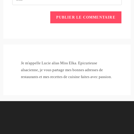
address
l’URL
comment
to
de
comment
votre
site
(facultatif)
Je m'appelle Lucie alias Miss Elka. Epicurieuse
alsacienne, je vous partage mes bonnes adresses de
restaurants et mes recettes de cuisine faites avec passion.